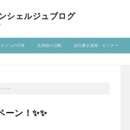
ンシェルジュブログ
♪
ェルジュの日常
会員様の活動
自分磨き講座・セミナー
ン！✨✨
ペーン！✨✨