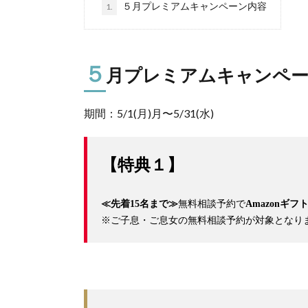
５月プレミアムキャンペーン内容
1.
５
月プレミアムキャンペー
期間：5/1(月)月〜5/31(水)
【特典１】
≪先着15名まで≫
無料相談予約で
Amazonギフ