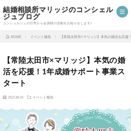
結婚相談所マリッジのコンシェル
ジュブログ
コンシェルジュの日常から会員様の活動をお知らせします♪
イベント報告
【常陸太田市×マリッジ】本気の婚活を応援
HOME
ご
【常陸太田市×マリッジ】本気の婚
成
婚
活を応援！1年成婚サポート事業ス
婚
活
コ
タート
報
ア
ン
会
2025.06.01
イベント報告
告
ド
シ
員
自
バ
ェ
様
分