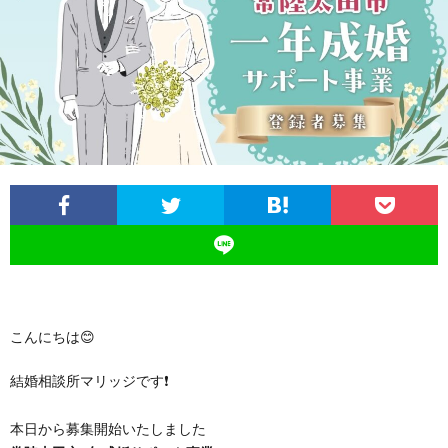
イ
ル
の
磨
ス
ジ
活
き
ュ
動
講
の
座・
日
セ
常
ミ
こんにちは😊
ナ
結婚相談所マリッジです❗
ー
本日から募集開始いたしました