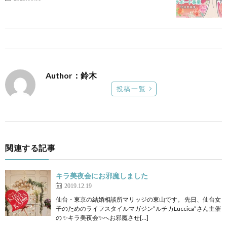
Author：鈴木
投稿一覧
関連する記事
キラ美夜会にお邪魔しました
2019.12.19
仙台・東京の結婚相談所マリッジの東山です。 先日、仙台女
子のためのライフスタイルマガジン”ルチカLuccica”さん主催
の ✨キラ美夜会✨へお邪魔させ[…]