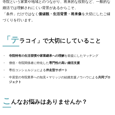
寺院という家業や地域とのつながり、将来的な役割など、一般的な
婚活では理解されにくい背景があるからこそ、
「条件」だけではなく
価値観・生活背景・将来像
を大切にしたご縁
づくりを行います。
「テ
ラコイ」で大切にしていること
寺院特有の生活習慣や家業継承への理解
を前提にしたマッチング
僧侶・寺院関係者に特化した
専門性の高い婚活支援
専任コンシェルジュによる
伴走型サポート
中居堂の寺院業界への知見 × マリッジの結婚支援ノウハウによる
共同プロ
ジェクト
こ
んなお悩みはありませんか？