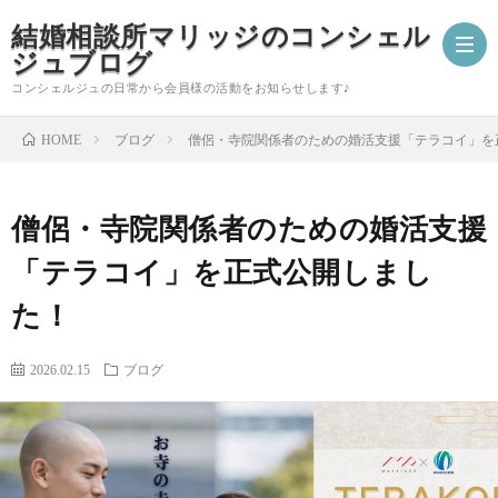
結婚相談所マリッジのコンシェル
ジュブログ
コンシェルジュの日常から会員様の活動をお知らせします♪
ブログ
僧侶・寺院関係者のための婚活支援「テラコイ」を
HOME
ご
僧侶・寺院関係者のための婚活支援
成
婚
「テラコイ」を正式公開しまし
婚
活
コ
た！
報
ア
ン
会
2026.02.15
ブログ
告
ド
シ
員
自
バ
ェ
様
分