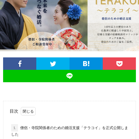
イ
ル
の
磨
ス
ジ
活
き
ュ
動
講
の
座・
日
セ
常
ミ
ナ
目次
ー
1.
僧侶・寺院関係者のための婚活支援「テラコイ」を正式公開しま
した