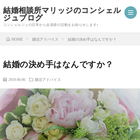
結婚相談所マリッジのコンシェル
ジュブログ
コンシェルジュの日常から会員様の活動をお知らせします♪
婚活アドバイス
結婚の決め手はなんですか？
HOME
ご
結婚の決め手はなんですか？
成
婚
2019.06.06
婚活アドバイス
婚
活
コ
報
ア
ン
会
告
ド
シ
員
自
バ
ェ
様
分