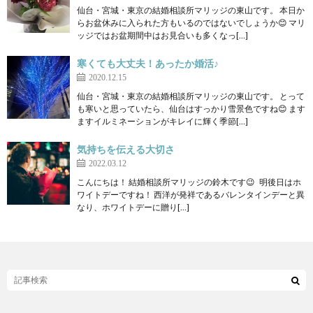
仙台・宮城・東京の結婚相談所マリッジの東山です。 本日か
らお盆休みに入られた方もいるのではないでしょうか😊 マリ
ッジではお盆期間中はお見合いも多くなっ[…]
寒くても大丈夫！あったか婚活♪
2020.12.15
仙台・宮城・東京の結婚相談所マリッジの東山です。 とって
も寒いと思っていたら、仙台はすっかり雪景色ですね😊 ます
ますイルミネーションがキレイに輝く季節[…]
気持ちを伝える大切さ
2022.03.12
こんにちは！ 結婚相談所マリッジの鈴木です😉 明後日はホ
ワイトデーですね！ 西洋が発祥であるバレンタインデーと異
なり、ホワイトデーに贈り[…]