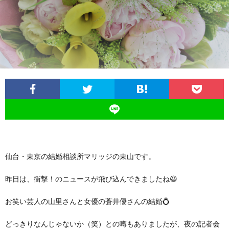
イ
ル
の
磨
ス
ジ
活
き
ュ
動
講
の
座・
日
セ
常
ミ
仙台・東京の結婚相談所マリッジの東山です。
昨日は、衝撃！のニュースが飛び込んできましたね😆
ナ
お笑い芸人の山里さんと女優の蒼井優さんの結婚💍
ー
どっきりなんじゃないか（笑）との噂もありましたが、夜の記者会