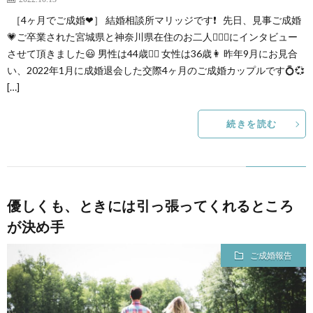
［4ヶ月でご成婚❤］ 結婚相談所マリッジです❗ 先日、見事ご成婚
💗ご卒業された宮城県と神奈川県在住のお二人👩‍❤️‍👨にインタビュー
させて頂きました😃 男性は44歳👱‍♂️ 女性は36歳👩 昨年9月にお見合
い、2022年1月に成婚退会した交際4ヶ月のご成婚カップルです💍💞
[…]
続きを読む
優しくも、ときには引っ張ってくれるところ
が決め手
ご成婚報告