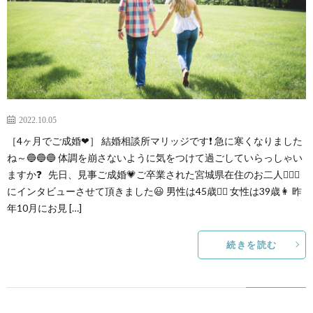
2022.10.05
［4ヶ月でご成婚❤］ 結婚相談所マリッジです❗ 急に寒くなりました
ね～🔵🔵🔵 体調を崩さないように気をつけて過ごしていらっしゃい
ますか❓ 先日、見事ご成婚💗ご卒業された宮城県在住のお二人👩‍❤️‍👨
にインタビューさせて頂きました😃 男性は45歳👱‍♂️ 女性は39歳👩 昨
年10月にお見 […]
続きを読む