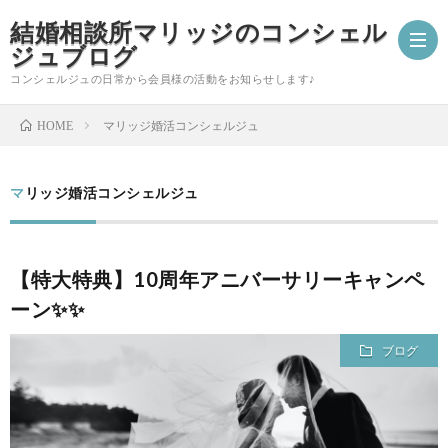
結婚相談所マリッジのコンシェル
ジュブログ
コンシェルジュの日常から会員様の活動をお知らせします♪
マリッジ婚活コンシェルジュ
HOME
ご
マリッジ婚活コンシェルジュ
成
婚
婚
活
コ
【特大特典】10周年アニバーサリーキャンペ
ーン✨✨
報
ア
ン
会
ブログ
告
ド
シ
員
自
バ
ェ
様
分