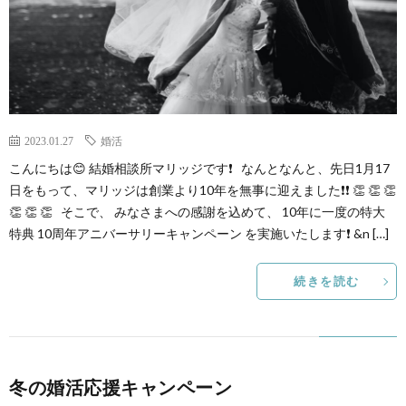
イ
ル
の
磨
ス
ジ
活
き
ュ
動
講
2023.01.27
婚活
こんにちは😊 結婚相談所マリッジです❗ なんとなんと、先日1月17
の
座・
日をもって、マリッジは創業より10年を無事に迎えました❗❗ 👏 👏 👏
👏 👏 👏 そこで、 みなさまへの感謝を込めて、 10年に一度の特大
日
セ
特典 10周年アニバーサリーキャンペーン を実施いたします❗ &n […]
常
ミ
続きを読む
ナ
ー
冬の婚活応援キャンペーン