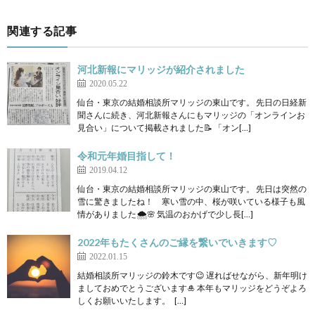
関連する記事
河北新報にマリッジが紹介されました
2020.05.22
仙台・東京の結婚相談所マリッジの東山です。 先日の日経新
聞さんに続き、河北新報さんにもマリッジの「オンラインお
見合い」について掲載されました📝 「オン[…]
令和元年婚目指して！
2019.04.12
仙台・東京の結婚相談所マリッジの東山です。 先日は突然の
雪に驚きましたね！ 寒い雪の中、桜が咲いている様子も風
情がありました🌨🌸 気温のおかげで少し長[…]
2022年もたくさんのご縁を繋いでいきます♡
2022.01.15
結婚相談所マリッジの鈴木です😉 遅ればせながら、新年明け
ましておめでとうございます🎍 本年もマリッジをどうぞよろ
しくお願いいたします。 […]