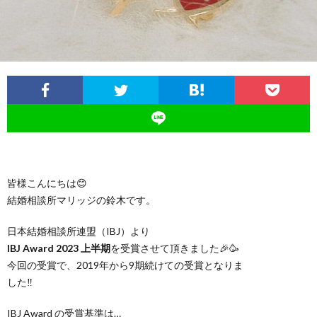
イ
ル
の
磨
ス
ジ
活
き
ュ
動
講
の
座・
日
セ
皆様こんにちは😊
結婚相談所マリッジの鈴木です。
常
ミ
日本結婚相談所連盟（IBJ）より
IBJ Award 2023 上半期
を受賞させて頂きました🎉🥳
ナ
今回の受賞で、2019年から9期続けての受賞となりま
した‼
ー
IBJ Award の受賞基準は…