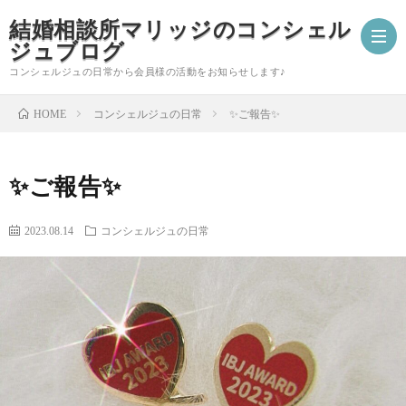
結婚相談所マリッジのコンシェル
ジュブログ
コンシェルジュの日常から会員様の活動をお知らせします♪
コンシェルジュの日常
✨ご報告✨
HOME
ご
✨ご報告✨
成
婚
2023.08.14
コンシェルジュの日常
婚
活
コ
報
ア
ン
会
告
ド
シ
員
自
バ
ェ
様
分