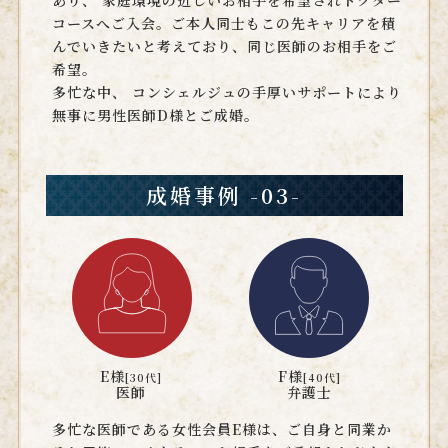
コースへご入会。ご本人同士もこの先キャリアを積
んでいきたいと考えており、同じ医師のお相手をご
希望。
多忙な中、 コンシェルジュの手厚いサポートにより
無事に男性医師D様とご成婚。
成婚事例 -03-
E様
F様
[30代]
[40代]
医師
弁護士
多忙な医師である女性会員E様は、ご自身と同業か