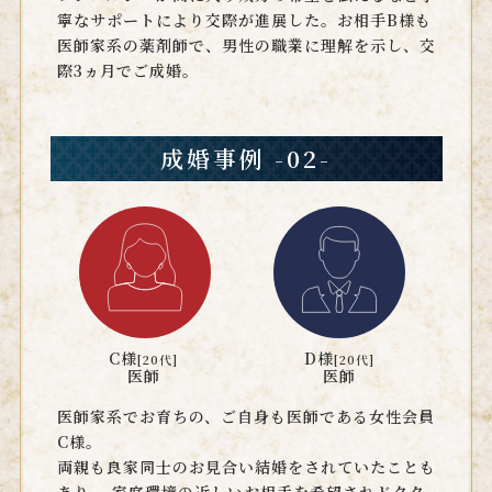
寧なサポートにより交際が進展した。お相手B様も
医師家系の薬剤師で、男性の職業に理解を示し、交
際3ヵ月でご成婚。
成婚事例 -02-
C様
D様
[20代]
[20代]
医師
医師
医師家系でお育ちの、ご自身も医師である女性会員
C様。
両親も良家同士のお見合い結婚をされていたことも
あり、 家庭環境の近しいお相手を希望されドクター