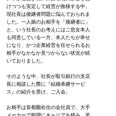
けつつも安定して経営が推移する中、
現社⻑は後継者問題に悩んでおられま
した。一人娘のお相⼿を「後継者に」
と、いう社⻑のお考えにはご息⼥本⼈
も同意している⼀⽅、本⼈たちが幸せ
になり、かつ企業経営を任せられるお
相⼿がなかなか⾒つからない状況が続
いておりました。
そのような中、社⻑が取引銀⾏の⽀店
⻑に相談した際に『結婚承継サービ
ス』の紹介を受け、ご⼊会。
お相⼿は⾸都圏在住の会社員で、大手
メーカーで順調にキャリアを積み、若