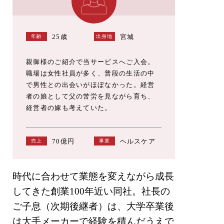
25歳
宮城
年齢
出身地
親御様のご紹介で当サービスへご入会。
職場は女性社員が多く、普段の生活の中
で男性との出会いがほぼなかった。経営
者の娘として父の苦労を見ながら育ち、
経営者の嫁も考えていた。
70億円
ヘルスケア
売上
事業
時代に合わせて業態を変えながら成⻑
してきた創業100年近い同社。社⻑の
ご⼦息（次期後継者）は、大学卒業後
は大手メーカーで経験を積んだうえで