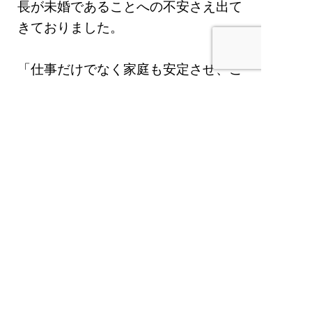
⻑が未婚であることへの不安さえ出て
きておりました。
「仕事だけでなく家庭も安定させ、こ
れまで以上に周囲から認められ、関わ
る多くの⽅々を幸せにしたい」という
考えに至り、『結婚承継サービス』に
ご入会。
サービスを通じて同郷の⼥性と出会
い、価値観や趣味が合うこともあり交
際へ。お相⼿は東京でキャリアを積み
上げ、夫⼈として「仕事⾯でもプライ
ベート⾯でも経営者を⽀えながら家庭
での幸せと地域への貢献を実現した