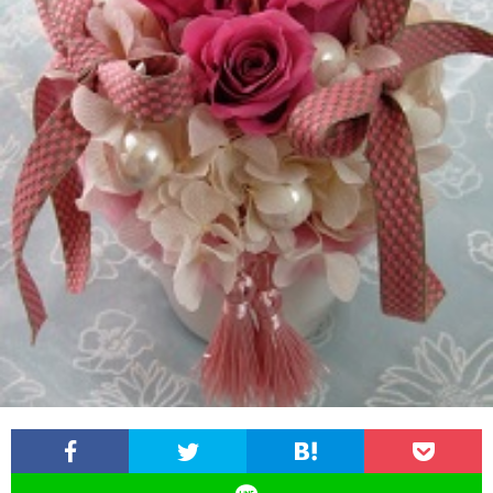
イ
ル
の
磨
ス
ジ
活
き
ュ
動
講
の
座・
日
セ
常
ミ
ナ
ー