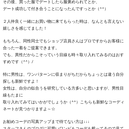
その後、買った服でデートしたら服褒められてとか、
デート成功して付き合うことになったんですっとか（^^）
２人仲良く一緒にお買い物に来てもらった時は、なんとも言えない
嬉しさを感じてました！
もちろん、同性同士でもショップ店員さんはプロですからお客様に
合った一着をご提案できます。
でも、異性だからこそっていう目線も時々取り入れてみるのはおす
すめです（^^）/
特に男性は、ワンパターンに収まりがちだからちょっとは違う自分
探しも新鮮ですよ！
女性は、自分の似合うを研究している方多いと思いますが、男性目
線もたまに
取り入れてみてはいかがでしょうか（^^）こちらも新鮮なコーディ
ネートが見つかりますよ～☆
お勧めコーデの写真アップまで待てない方は↓↓↓
スタッフさんのブログに可愛いワンピもコーデも載ってるので見て