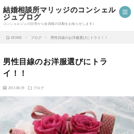
結婚相談所マリッジのコンシェル
ジュブログ
コンシェルジュの日常から会員様の活動をお知らせします♪
ブログ
男性目線のお洋服選びにトライ！！
HOME
ご
男性目線のお洋服選びにトラ
成
婚
イ！！
婚
活
コ
2013.08.29
ブログ
報
ア
ン
会
告
ド
シ
員
自
バ
ェ
様
分