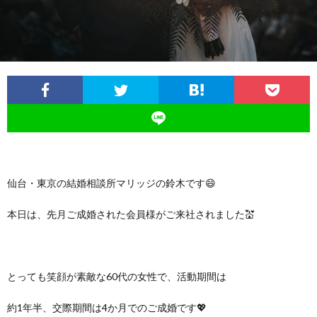
イ
ル
の
磨
ス
ジ
活
き
ュ
動
講
の
座・
日
セ
仙台・東京の結婚相談所マリッジの鈴木です😄
常
ミ
本日は、先月ご成婚された会員様がご来社されました💒
ナ
とっても笑顔が素敵な60代の女性で、活動期間は
ー
約1年半、交際期間は4か月でのご成婚です💖