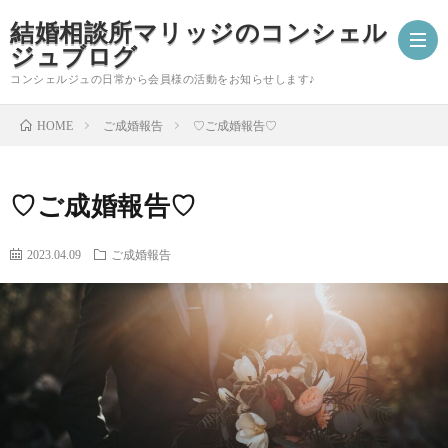
結婚相談所マリッジのコンシェル
ジュブログ
コンシェルジュの日常から会員様の活動をお知らせします♪
ご成婚報告
♡ご成婚報告♡
HOME
ご
♡ご成婚報告♡
成
婚
2023.04.09
ご成婚報告
婚
活
コ
報
ア
ン
会
告
ド
シ
員
自
バ
ェ
様
分