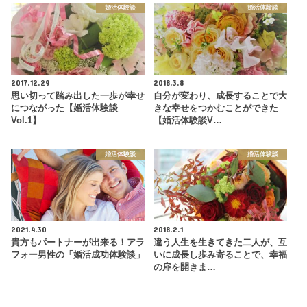
婚活体験談
婚活体験談
2017.12.29
2018.3.8
思い切って踏み出した一歩が幸せ
自分が変わり、成長することで大
につながった【婚活体験談
きな幸せをつかむことができた
Vol.1】
【婚活体験談V…
婚活体験談
婚活体験談
2021.4.30
2018.2.1
貴方もパートナーが出来る！アラ
違う人生を生きてきた二人が、互
フォー男性の「婚活成功体験談」
いに成長し歩み寄ることで、幸福
の扉を開きま…