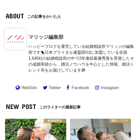
ABOUT
この記事をかいた人
マリッジ編集部
ハッピーブログを運営している結婚相談所マリッジの編集
部です🐤日本ブライダル連盟(BIU)に加盟している全国
1,640社の結婚相談所の中で2年連続最優秀賞を受賞したそ
の成婚実績から、婚活ノウハウを中心とした情報、婚活ト
レンド等をお届けしています🎁
WebSite
Twitter
Facebook
Instagram
NEW POST
このライターの最新記事
結婚相談所
婚活ノウハウ