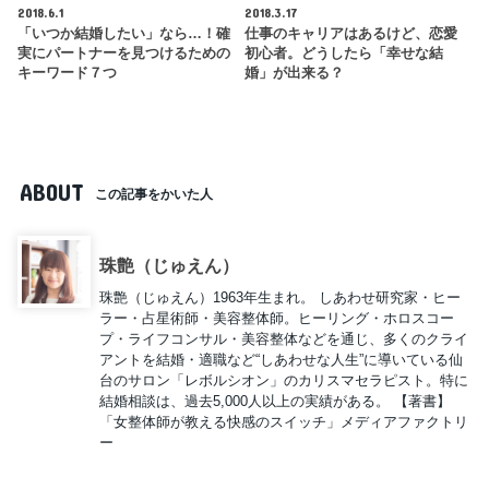
2018.6.1
2018.3.17
「いつか結婚したい」なら…！確
仕事のキャリアはあるけど、恋愛
実にパートナーを見つけるための
初心者。どうしたら「幸せな結
キーワード７つ
婚」が出来る？
ABOUT
この記事をかいた人
珠艶（じゅえん）
珠艶（じゅえん）1963年生まれ。 しあわせ研究家・ヒー
ラー・占星術師・美容整体師。ヒーリング・ホロスコー
プ・ライフコンサル・美容整体などを通じ、多くのクライ
アントを結婚・適職など“しあわせな人生”に導いている仙
台のサロン「レボルシオン」のカリスマセラピスト。特に
結婚相談は、過去5,000人以上の実績がある。 【著書】
「女整体師が教える快感のスイッチ」メディアファクトリ
ー