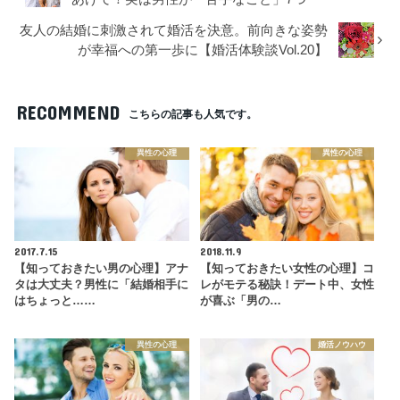
友人の結婚に刺激されて婚活を決意。前向きな姿勢
が幸福への第一歩に【婚活体験談Vol.20】
RECOMMEND
こちらの記事も人気です。
異性の心理
異性の心理
2017.7.15
2018.11.9
【知っておきたい男の心理】アナ
【知っておきたい女性の心理】コ
タは大丈夫？男性に「結婚相手に
レがモテる秘訣！デート中、女性
はちょっと……
が喜ぶ「男の…
異性の心理
婚活ノウハウ