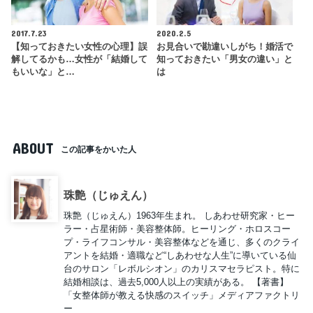
2017.7.23
2020.2.5
【知っておきたい女性の心理】誤
お見合いで勘違いしがち！婚活で
解してるかも…女性が「結婚して
知っておきたい「男女の違い」と
もいいな」と…
は
ABOUT
この記事をかいた人
珠艶（じゅえん）
珠艶（じゅえん）1963年生まれ。 しあわせ研究家・ヒー
ラー・占星術師・美容整体師。ヒーリング・ホロスコー
プ・ライフコンサル・美容整体などを通じ、多くのクライ
アントを結婚・適職など“しあわせな人生”に導いている仙
台のサロン「レボルシオン」のカリスマセラピスト。特に
結婚相談は、過去5,000人以上の実績がある。 【著書】
「女整体師が教える快感のスイッチ」メディアファクトリ
ー