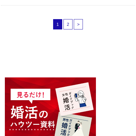
1
2
>