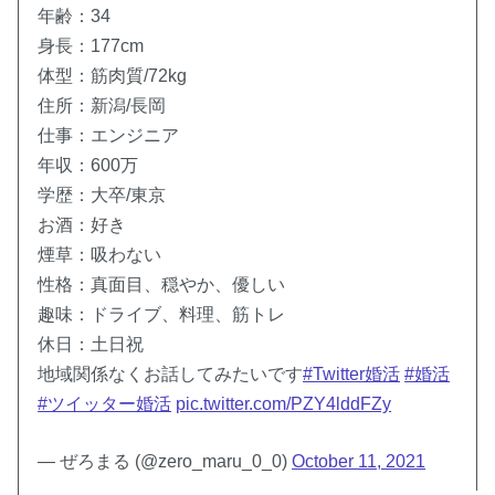
年齢：34
身長：177cm
体型：筋肉質/72kg
住所：新潟/長岡
仕事：エンジニア
年収：600万
学歴：大卒/東京
お酒：好き
煙草：吸わない
性格：真面目、穏やか、優しい
趣味：ドライブ、料理、筋トレ
休日：土日祝
地域関係なくお話してみたいです
#Twitter婚活
#婚活
#ツイッター婚活
pic.twitter.com/PZY4lddFZy
— ぜろまる (@zero_maru_0_0)
October 11, 2021