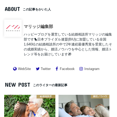
ABOUT
この記事をかいた人
マリッジ編集部
ハッピーブログを運営している結婚相談所マリッジの編集
部です🐤日本ブライダル連盟(BIU)に加盟している全国
1,640社の結婚相談所の中で2年連続最優秀賞を受賞したそ
の成婚実績から、婚活ノウハウを中心とした情報、婚活ト
レンド等をお届けしています🎁
WebSite
Twitter
Facebook
Instagram
NEW POST
このライターの最新記事
結婚相談所
婚活ノウハウ