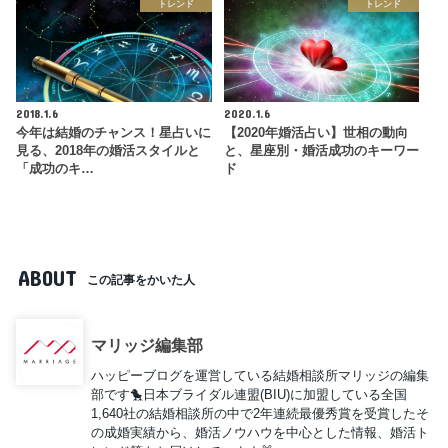
トレンド
トレンド
2018.1.6
2020.1.6
今年は結婚のチャンス！星占いに
【2020年婚活占い】世相の動向
見る、2018年の婚活スタイルと
と、星座別・婚活成功のキーワー
「成功のキ…
ド
ABOUT
この記事をかいた人
マリッジ編集部
ハッピーブログを運営している結婚相談所マリッジの編集
部です🐤日本ブライダル連盟(BIU)に加盟している全国
1,640社の結婚相談所の中で2年連続最優秀賞を受賞したそ
の成婚実績から、婚活ノウハウを中心とした情報、婚活ト