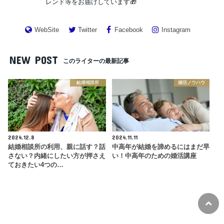
レンド等をお届けしています🎁
WebSite
Twitter
Facebook
Instagram
NEW POST
このライターの最新記事
結婚相談所
婚活ノウハウ
2024.12.8
2024.11.11
結婚相談所の利用、親に話す？話
中高年が結婚を諦めるにはまだ早
さない？内緒にしたい方が押さえ
い！中高年のための婚活講座
ておきたい4つの…