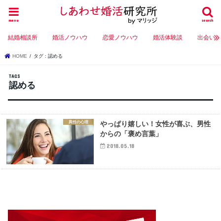
menu
search
結婚相談所
婚活ノウハウ
恋愛ノウハウ
婚活体験談
出会い
HOME
タグ : 認める
認める
異性の心理
やっぱり嬉しい！女性が喜ぶ、男性
からの「褒め言葉」
2018.05.18