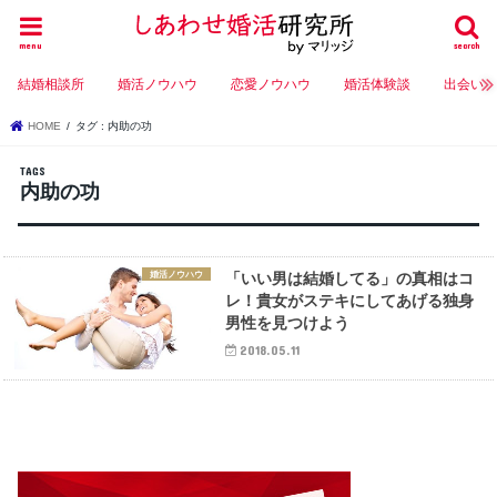
menu
search
結婚相談所
婚活ノウハウ
恋愛ノウハウ
婚活体験談
出会い
HOME
タグ : 内助の功
内助の功
婚活ノウハウ
「いい男は結婚してる」の真相はコ
レ！貴女がステキにしてあげる独身
男性を見つけよう
2018.05.11