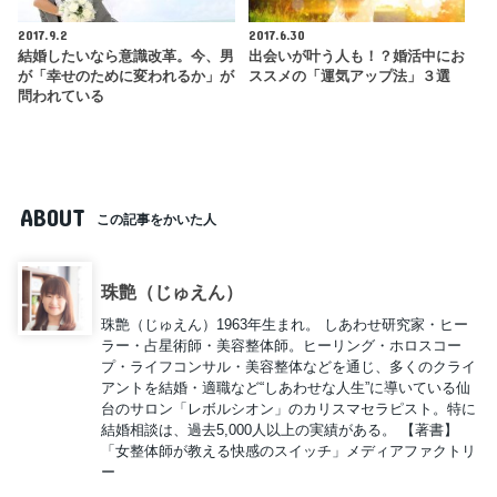
2017.9.2
2017.6.30
結婚したいなら意識改革。今、男
出会いが叶う人も！？婚活中にお
が「幸せのために変われるか」が
ススメの「運気アップ法」３選
問われている
ABOUT
この記事をかいた人
珠艶（じゅえん）
珠艶（じゅえん）1963年生まれ。 しあわせ研究家・ヒー
ラー・占星術師・美容整体師。ヒーリング・ホロスコー
プ・ライフコンサル・美容整体などを通じ、多くのクライ
アントを結婚・適職など“しあわせな人生”に導いている仙
台のサロン「レボルシオン」のカリスマセラピスト。特に
結婚相談は、過去5,000人以上の実績がある。 【著書】
「女整体師が教える快感のスイッチ」メディアファクトリ
ー