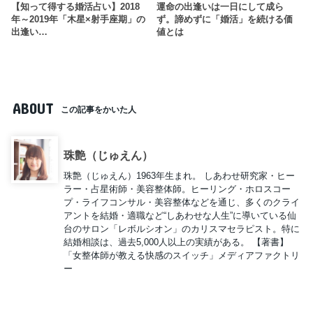
【知って得する婚活占い】2018
運命の出逢いは一日にして成ら
年～2019年「木星×射手座期」の
ず。諦めずに「婚活」を続ける価
出逢い…
値とは
ABOUT
この記事をかいた人
珠艶（じゅえん）
珠艶（じゅえん）1963年生まれ。 しあわせ研究家・ヒー
ラー・占星術師・美容整体師。ヒーリング・ホロスコー
プ・ライフコンサル・美容整体などを通じ、多くのクライ
アントを結婚・適職など“しあわせな人生”に導いている仙
台のサロン「レボルシオン」のカリスマセラピスト。特に
結婚相談は、過去5,000人以上の実績がある。 【著書】
「女整体師が教える快感のスイッチ」メディアファクトリ
ー