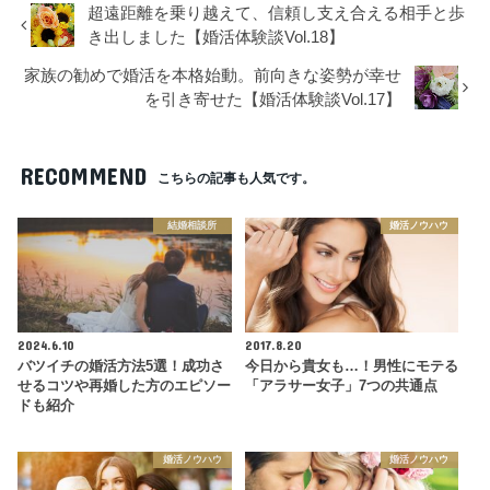
超遠距離を乗り越えて、信頼し支え合える相手と歩
き出しました【婚活体験談Vol.18】
家族の勧めで婚活を本格始動。前向きな姿勢が幸せ
を引き寄せた【婚活体験談Vol.17】
RECOMMEND
こちらの記事も人気です。
結婚相談所
婚活ノウハウ
2024.6.10
2017.8.20
バツイチの婚活方法5選！成功さ
今日から貴女も…！男性にモテる
せるコツや再婚した方のエピソー
「アラサー女子」7つの共通点
ドも紹介
婚活ノウハウ
婚活ノウハウ