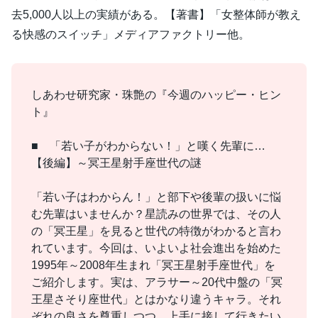
去5,000人以上の実績がある。【著書】「女整体師が教え
る快感のスイッチ」メディアファクトリー他。
しあわせ研究家・珠艶の『今週のハッピー・ヒン
ト』
■ 「若い子がわからない！」と嘆く先輩に…
【後編】～冥王星射手座世代の謎
「若い子はわからん！」と部下や後輩の扱いに悩
む先輩はいませんか？星読みの世界では、その人
の「冥王星」を見ると世代の特徴がわかると言わ
れています。今回は、いよいよ社会進出を始めた
1995年～2008年生まれ「冥王星射手座世代」を
ご紹介します。実は、アラサー～20代中盤の「冥
王星さそり座世代」とはかなり違うキャラ。それ
ぞれの良さを尊重しつつ、上手に接して行きたい