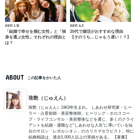
2017.1.13
2017.4.3
「結婚で幸せを掴む女性」と「独
20代で婚活がおすすめな理由
身を選ぶ女性」それぞれの理由と
【そのうち…じゃもう遅い！？】
は？
ABOUT
この記事をかいた人
珠艶（じゅえん）
珠艶（じゅえん）1963年生まれ。 しあわせ研究家・ヒー
ラー・占星術師・美容整体師。ヒーリング・ホロスコー
プ・ライフコンサル・美容整体などを通じ、多くのクライ
アントを結婚・適職など“しあわせな人生”に導いている仙
台のサロン「レボルシオン」のカリスマセラピスト。特に
結婚相談は、過去5,000人以上の実績がある。 【著書】