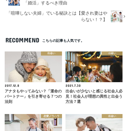
「婚活」するべき理由
「喧嘩しない夫婦」でいる秘訣とは【愛され妻はや
らない！？】
RECOMMEND
こちらの記事も人気です。
出会い
出会い
2017.12.8
2021.7.30
アナタもやってみない？「運命の
出会いが少ないと感じる社会人必
パートナー」を引き寄せる７つの
見！社会人が理想の異性と出会う
法則
方法７選
恋愛ノウハウ
出会い