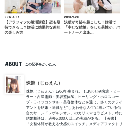
2017.3.27
2018.9.28
【アラフィフの婚活講座】恋も期
決断が奇跡を起こした！婚活で
待できる…？婚活に効果的な趣味
「幸せな結婚」をした男性が、パ
の楽しみ方
ートナーと出逢…
ABOUT
この記事をかいた人
珠艶（じゅえん）
珠艶（じゅえん）1963年生まれ。 しあわせ研究家・ヒー
ラー・占星術師・美容整体師。ヒーリング・ホロスコー
プ・ライフコンサル・美容整体などを通じ、多くのクライ
アントを結婚・適職など“しあわせな人生”に導いている仙
台のサロン「レボルシオン」のカリスマセラピスト。特に
結婚相談は、過去5,000人以上の実績がある。 【著書】
「女整体師が教える快感のスイッチ」メディアファクトリ