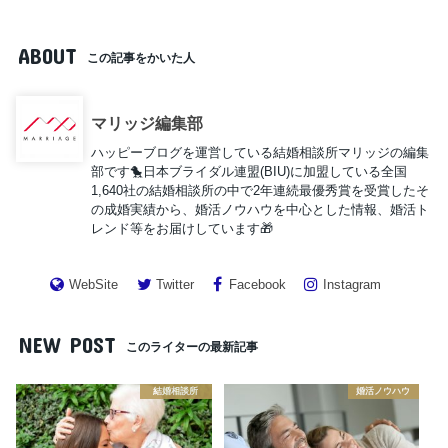
ABOUT
この記事をかいた人
マリッジ編集部
ハッピーブログを運営している結婚相談所マリッジの編集
部です🐤日本ブライダル連盟(BIU)に加盟している全国
1,640社の結婚相談所の中で2年連続最優秀賞を受賞したそ
の成婚実績から、婚活ノウハウを中心とした情報、婚活ト
レンド等をお届けしています🎁
WebSite
Twitter
Facebook
Instagram
NEW POST
このライターの最新記事
結婚相談所
婚活ノウハウ