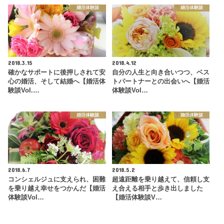
婚活体験談
婚活体験談
2018.3.15
2018.4.12
確かなサポートに後押しされて安
自分の人生と向き合いつつ、ベス
心の婚活、そして結婚へ【婚活体
トパートナーとの出会いへ【婚活
験談Vol.…
体験談Vol…
婚活体験談
婚活体験談
2018.6.7
2018.5.2
コンシェルジュに支えられ、困難
超遠距離を乗り越えて、信頼し支
を乗り越え幸せをつかんだ【婚活
え合える相手と歩き出しました
体験談Vol…
【婚活体験談V…